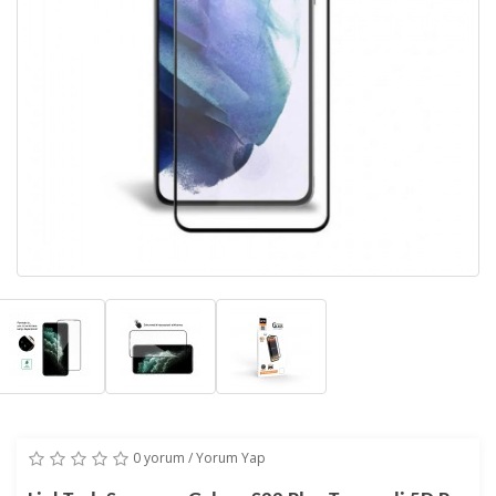
0 yorum
/
Yorum Yap