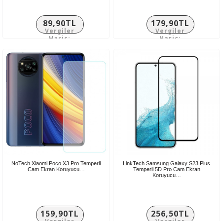
89,90TL
179,90TL
Vergiler
Vergiler
Hariç:
Hariç:
74,92TL
149,92TL
NoTech Xiaomi Poco X3 Pro Temperli
LinkTech Samsung Galaxy S23 Plus
Cam Ekran Koruyucu…
Temperli 5D Pro Cam Ekran
Koruyucu…
159,90TL
256,50TL