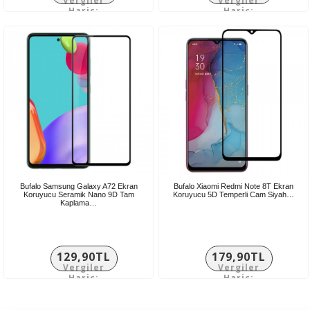
Vergiler
Vergiler
Hariç:
Hariç:
133,25TL
213,75TL
Bufalo Samsung Galaxy A72 Ekran
Bufalo Xiaomi Redmi Note 8T Ekran
Koruyucu Seramik Nano 9D Tam
Koruyucu 5D Temperli Cam Siyah…
Kaplama…
129,90TL
179,90TL
Vergiler
Vergiler
Hariç:
Hariç:
108,25TL
149,92TL