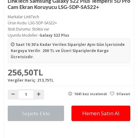
LinkTech Samsung Galaxy S22 Plus Temperli 5D Pro
Cam Ekran Koruyucu LSG-5DP-SAS22+
Markalar
LinkTech
Ürün Kodu: LSG-5DP-SAS22+
Stok Durumu: Stokta var
Uyumlu Modeller:
Galaxy S22 Plus
Saat 16:30'a Kadar Verilen Siparişler
Aynı Gün İçerisinde
Kargoya Verilir. 200 TL ve Üzeri Siparişlerde Kargo
Ücretsizdir.
256,50TL
Vergiler Hariç:
213,75TL
1641 kez incelendi
0 Favori
Sepete Ekle
Hemen Satın Al