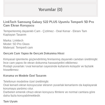
Yorumlar (0)
LinkTech Samsung Galaxy S22 PLUS Uyumlu Temperli 5D Pro
Cam Ekran Koruyucu
Temperlenmiş dayanıklı Cam - Çizilmez - Oval Kenar - Ekranı Tam
Kaplayan Tasarım
Marka: Linktech
Model: 5D Pro Glass
Materyal: Temperli cam
Gerçek Cam Yapısı ile Gerçek Dokunma Hissi
Kimyasal işlemlerle güçlendirilmiş fırınlanmış dayanıklı camdan üretilmiştir.
İnce cam yapısı ile ekran dokunma hassasiyetini etkilemez.
Rodajlı yuvarlak / oval kenarları sayesinde kullanımı kolaydır ve fazlalık
hissettirmez.
Koruma ve Modele Özel Tasarım
Telefonun modeline özel üretilmiştir.
Oval kenarlı ekran koruyucular ekranın yuvarlak kenarlarını da kaplayarak
korumaya yardımcı olur.
Darbeleri emerek cihazı ekran koruyucu filmlere ve normal camlara göre
daha fazla koruyabilmektedir.
Tam Uyum