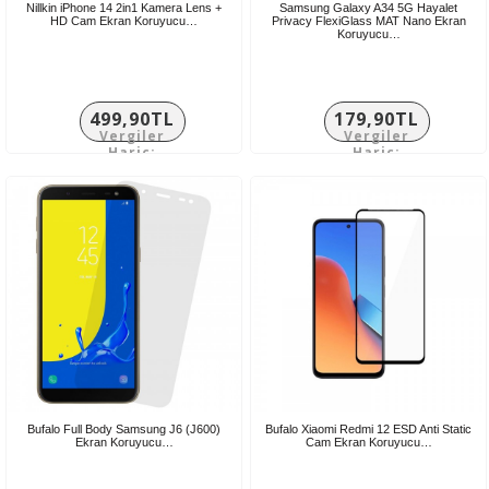
Nillkin iPhone 14 2in1 Kamera Lens +
Samsung Galaxy A34 5G Hayalet
HD Cam Ekran Koruyucu…
Privacy FlexiGlass MAT Nano Ekran
Koruyucu…
499,90TL
179,90TL
Vergiler
Vergiler
Hariç:
Hariç:
416,58TL
149,92TL
Bufalo Full Body Samsung J6 (J600)
Bufalo Xiaomi Redmi 12 ESD Anti Static
Ekran Koruyucu…
Cam Ekran Koruyucu…