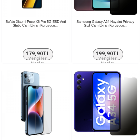
Bufalo Xiaomi Poco X6 Pro 5G ESD Anti
Samsung Galaxy A24 Hayalet Privacy
Static Cam Ekran Koruyucu…
Gizli Cam Ekran Koruyucu…
179,90TL
199,90TL
Vergiler
Vergiler
Hariç:
Hariç:
149,92TL
166,58TL