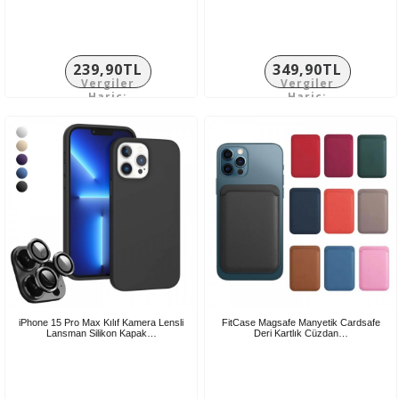
239,90TL
349,90TL
Vergiler
Vergiler
Hariç:
Hariç:
199,92TL
291,58TL
iPhone 15 Pro Max Kılıf Kamera Lensli
FitCase Magsafe Manyetik Cardsafe
Lansman Silikon Kapak…
Deri Kartlık Cüzdan…