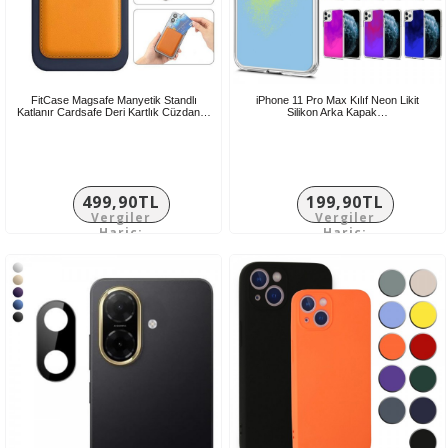
FitCase Magsafe Manyetik Standlı
iPhone 11 Pro Max Kılıf Neon Likit
Katlanır Cardsafe Deri Kartlık Cüzdan…
Silikon Arka Kapak…
499,90TL
199,90TL
Vergiler
Vergiler
Hariç:
Hariç:
416,58TL
166,58TL