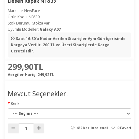
Desen Kapak NF839
Markalar
NewFace
Ürün Kodu: NF839
Stok Durumu: Stokta var
Uyumlu Modeller:
Galaxy A07
Saat 16:30'a Kadar Verilen Siparişler
Aynı Gün İçerisinde
Kargoya Verilir. 200 TL ve Üzeri Siparişlerde Kargo
Ücretsizdir.
299,90TL
Vergiler Hariç:
249,92TL
Mevcut Seçenekler:
Renk
432 kez incelendi
0 Favori