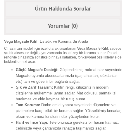
Ürün Hakkında Sorular
Yorumlar (0)
Vega Magsafe Kılıf
: Estetik ve Koruma Bir Arada
Cihazınızın modeli için özel olarak tasarlanan
Vega Magsafe Kılıf
, sadece
şık bir aksesuar değil, aynı zamanda üst düzey bir koruma sunar. Pastel
rengiyle cihazınıza sofistike bir hava katarken, fonksiyonel özellikleriyle de
beklentilerinizi aşar.
Güçlü Magsafe Desteği:
Güçlendirilmiş mıknatıslar sayesinde
Magsafe uyumlu aksesuarlarınızla (şarj cihazları, cüzdanlar
vb.) tam ve güvenli bir bağlantı sağlar.
Şık ve Zarif Tasarım:
Kılıfın rengi, cihazınızın modern
çizgilerine mükemmel uyum sağlar. Mat dokusu, parmak izi
bırakmaz ve elde kaymaz bir tutuş sunar.
Tam Koruma:
Darbe emici yapısı sayesinde düşmelere ve
çizilmelere karşı etkili bir koruma sağlar. Yükseltilmiş kenarlar,
ekran ve kamera lenslerini düz yüzeylerden korur.
Hafif ve İnce Yapı:
Telefonunuza gereksiz bir hacim katmaz,
cebinizde veya çantanızda rahatça taşımanızı sağlar.