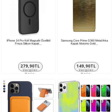
iPhone 14 Pro Kılıf Magsafe Özellikli
Samsung Core Prime G360 Metal Arka
Freya Silikon Kapak…
Kapak Motomo Gold…
279,90TL
149,90TL
Vergiler
Vergiler
Hariç:
Hariç:
233,25TL
124,92TL