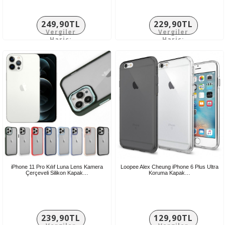
249,90TL
229,90TL
Vergiler
Vergiler
Hariç:
Hariç:
208,25TL
191,58TL
iPhone 11 Pro Kılıf Luna Lens Kamera
Loopee Alex Cheung iPhone 6 Plus Ultra
Çerçeveli Silikon Kapak…
Koruma Kapak…
239,90TL
129,90TL