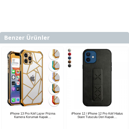
Benzer Ürünler
iPhone 13 Pro Kılıf Lazer Prizma
iPhone 12 / iPhone 12 Pro Kılıf Hialus
Kamera Korumalı Kapak…
Stant Tutuculu Deri Kapak…