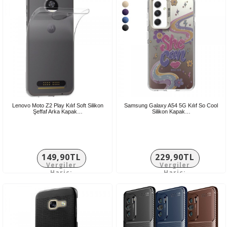
Lenovo Moto Z2 Play Kılıf Soft Silikon
Samsung Galaxy A54 5G Kılıf So Cool
Şeffaf Arka Kapak…
Silikon Kapak…
149,90TL
229,90TL
Vergiler
Vergiler
Hariç:
Hariç:
124,92TL
191,58TL