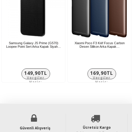
Samsung Galaxy J5 Prime (G570)
Xiaomi Poco F3 Kılıf Focus Carbon
Loopee Point Sert Arka Kapak Siyah…
Desen Silikon Arka Kapak…
149,90TL
169,90TL
Vergiler
Vergiler
Hariç:
Hariç:
124,92TL
141,58TL
Ücretsiz Kargo
Güvenli Alışveriş