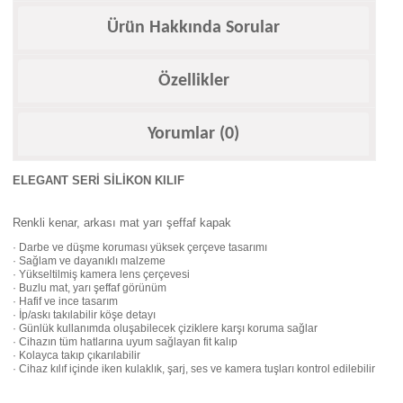
Ürün Hakkında Sorular
Özellikler
Yorumlar (0)
ELEGANT SERİ SİLİKON KILIF
Renkli kenar, arkası mat yarı şeffaf kapak
· Darbe ve düşme koruması yüksek çerçeve tasarımı
· Sağlam ve dayanıklı malzeme
· Yükseltilmiş kamera lens çerçevesi
· Buzlu mat, yarı şeffaf görünüm
· Hafif ve ince tasarım
· İp/askı takılabilir köşe detayı
· Günlük kullanımda oluşabilecek çiziklere karşı koruma sağlar
· Cihazın tüm hatlarına uyum sağlayan fit kalıp
· Kolayca takıp çıkarılabilir
· Cihaz kılıf içinde iken kulaklık, şarj, ses ve kamera tuşları kontrol edilebilir