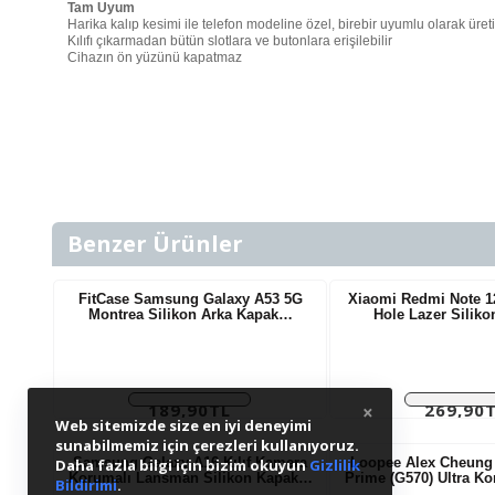
Tam Uyum
Harika kalıp kesimi ile telefon modeline özel, birebir uyumlu olarak üreti
Kılıfı çıkarmadan bütün slotlara ve butonlara erişilebilir
Cihazın ön yüzünü kapatmaz
Benzer Ürünler
FitCase Samsung Galaxy A53 5G
Xiaomi Redmi Note 12
Montrea Silikon Arka Kapak…
Hole Lazer Silik
189,90TL
269,90
×
Web sitemizde size en iyi deneyimi
Vergiler Hariç:
Vergiler Ha
158,25TL
224,92T
sunabilmemiz için çerezleri kullanıyoruz.
Samsung Galaxy A16 Kılıf Kamera
Loopee Alex Cheung
Daha fazla bilgi için bizim okuyun
Gizlilik
Korumalı Lansman Silikon Kapak…
Prime (G570) Ultra 
Bildirimi
.