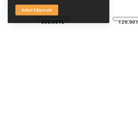
Kabul Ediyorum
399,00TL
129,90
Vergiler Hariç:
Vergiler Ha
332,50TL
108,25T
Ücretsiz Kargo
Güvenli Alışveriş
Türkiye Geneli Ücrertsiz
256 Bit SSL Sertifikası
Kargo
HIZLI ERIŞIM
MÜŞTERI SERVISI
Anasayfa
Üyelik Hesabım
Sepetim
Siparişlerim
Favorilerim
Alışveriş Listem