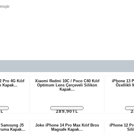
lmiştir
 Pro 4G Kılıf
Xiaomi Redmi 10C / Poco C40 Kılıf
iPhone 13 P
on Kapak…
Optimum Lens Çerçeveli Silikon
Özellikli 
Kapak…
TL
289,90TL
2
riç:
Vergiler Hariç:
Ver
L
241,58TL
 Samsung J5
Joko iPhone 14 Pro Max Kılıf Bros
iPhone 12 Pr
Koruma Kapak…
Magsafe Kapak…
Sil