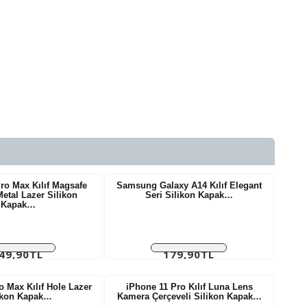
ro Max Kılıf Magsafe
Samsung Galaxy A14 Kılıf Elegant
Metal Lazer Silikon
Seri Silikon Kapak…
Kapak…
49,90TL
179,90TL
giler Hariç:
Vergiler Hariç:
208,25TL
149,92TL
o Max Kılıf Hole Lazer
iPhone 11 Pro Kılıf Luna Lens
ikon Kapak…
Kamera Çerçeveli Silikon Kapak…