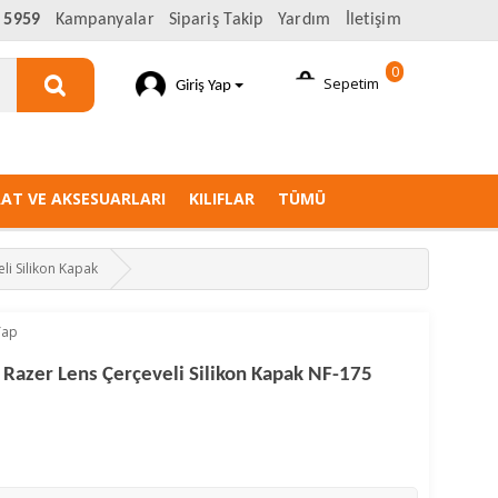
 5959
Kampanyalar
Sipariş Takip
Yardım
İletişim
0
Sepetim
Giriş Yap
AAT VE AKSESUARLARI
KILIFLAR
TÜMÜ
li Silikon Kapak
Yap
 Razer Lens Çerçeveli Silikon Kapak NF-175