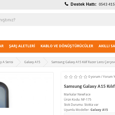
Destek Hattı:
0543 415
AR
ŞARJ ALETLERI
KABLO VE DÖNÜŞTÜRÜCÜLER
AKILLI S
y A Serisi
Galaxy A15
Samsung Galaxy A15 Kılıf Razer Lens Çerçeve
0 yorum
/
Yorum 
Samsung Galaxy A15 Kılıf
Markalar
NewFace
Ürün Kodu: NF-175
Stok Durumu: Stokta var
Uyumlu Modeller:
Galaxy A15