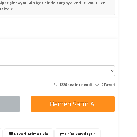
Siparişler
Aynı Gün İçerisinde
Kargoya Verilir. 200 TL ve
tsizdir.
1226 kez incelendi
0 Favori
Hemen Satın Al
Favorilerime Ekle
Ürün karşılaştır