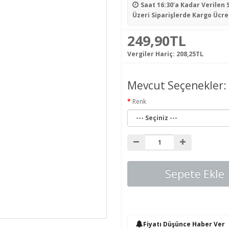
Saat 16:30'a Kadar Verilen 
Üzeri Siparişlerde Kargo Ücre
249,90TL
Vergiler Hariç:
208,25TL
Mevcut Seçenekler:
Renk
Sepete Ekle
Fiyatı Düşünce Haber Ver