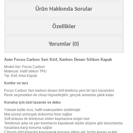
Ürün Hakkında Sorular
Özellikler
Yorumlar (0)
Auto Focus Carbon Seri Kılıf, Karbon Desen Silikon Kapak
Model Adı: Focus Carbon
Materyal: Hafif silikon TPU
Tip: Kılıf, Arka Kapak
Konfor ve tarz
Focus Carbon Seri karbon desen kılıf telefona yeni bir tarz kazandırır
Renk seçenekleri ile cihazı kişiselleştirir, gerçek anlamda şıklık katar
Koruma için özel tasarım ve doku
Yüksek kalite ince, hafif materyalden üretilmiştir
Mat yüzeyi yumuşak dokunma hissi sağlar
Soft dokusu ile telefonun elden kaymasına engel olur
Telefonun arka ve yan kısımlarını kapatarak darbe düşme gibi durumlarda
hasarlara karşı koruma sağlar
Cihazın dört köşesini kavrayarak koruma altına alır, hiçbir kenarı açıkta