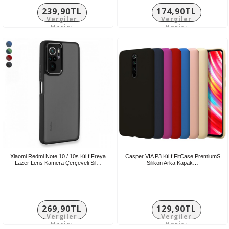
239,90TL
174,90TL
Vergiler
Vergiler
Hariç:
Hariç:
199,92TL
145,75TL
Xiaomi Redmi Note 10 / 10s Kılıf Freya
Casper VIA P3 Kılıf FitCase PremiumS
Lazer Lens Kamera Çerçeveli Sil…
Silikon Arka Kapak…
269,90TL
129,90TL
Vergiler
Vergiler
Hariç:
Hariç: