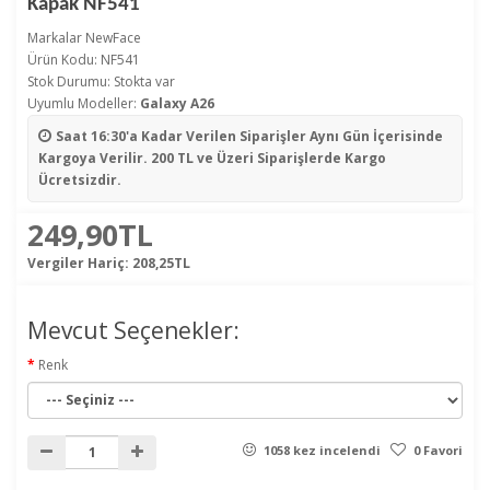
Kapak NF541
Markalar
NewFace
Ürün Kodu: NF541
Stok Durumu: Stokta var
Uyumlu Modeller:
Galaxy A26
Saat 16:30'a Kadar Verilen Siparişler
Aynı Gün İçerisinde
Kargoya Verilir. 200 TL ve Üzeri Siparişlerde Kargo
Ücretsizdir.
249,90TL
Vergiler Hariç:
208,25TL
Mevcut Seçenekler:
Renk
1058 kez incelendi
0 Favori