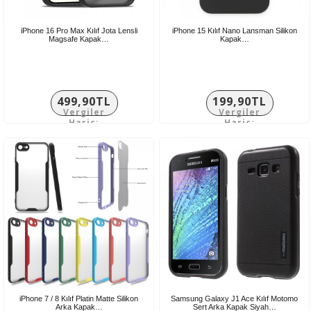
iPhone 16 Pro Max Kılıf Jota Lensli
iPhone 15 Kılıf Nano Lansman Silikon
Magsafe Kapak…
Kapak…
499,90TL
199,90TL
Vergiler
Vergiler
Hariç:
Hariç:
416,58TL
166,58TL
iPhone 7 / 8 Kılıf Platin Matte Silikon
Samsung Galaxy J1 Ace Kılıf Motomo
Arka Kapak…
Sert Arka Kapak Siyah…