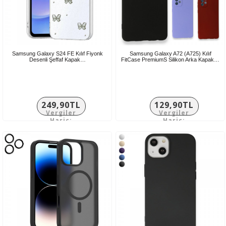
Samsung Galaxy S24 FE Kılıf Fiyonk
Samsung Galaxy A72 (A725) Kılıf
Desenli Şeffaf Kapak…
FitCase PremiumS Silikon Arka Kapak…
249,90TL
129,90TL
Vergiler
Vergiler
Hariç:
Hariç:
208,25TL
108,25TL