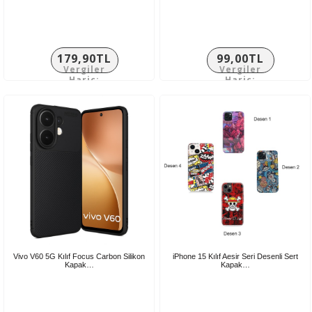
179,90TL
99,00TL
Vergiler
Vergiler
Hariç:
Hariç:
149,92TL
82,50TL
Vivo V60 5G Kılıf Focus Carbon Silikon
iPhone 15 Kılıf Aesir Seri Desenli Sert
Kapak…
Kapak…