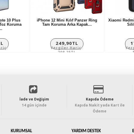
te 10 Plus
iPhone 12 Mini Kılıf Panzer Ring
Xiaomi Redmi 
e Toz Koruma
Tam Koruma Arka Kapak…
Sil
e…
TL
249,90TL
1
riç:
Vergiler Hariç:
Ver
L
208,25TL
İade ve Değişim
Kapıda Ödeme
14 gün içinde
Kapıda Nakit yada Kart ile
Ödeme
KURUMSAL
YARDIM DESTEK