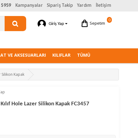
 5959
Kampanyalar
Sipariş Takip
Yardım
İletişim
0
Sepetim
Giriş Yap
AAT VE AKSESUARLARI
KILIFLAR
TÜMÜ
 Silikon Kapak
Yap
Kılıf Hole Lazer Silikon Kapak FC3457
s