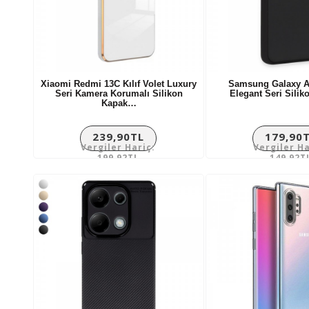
Xiaomi Redmi 13C Kılıf Volet Luxury
Samsung Galaxy A3
Seri Kamera Korumalı Silikon
Elegant Seri Sili
Kapak…
239,90TL
179,90
Vergiler Hariç:
Vergiler Ha
199,92TL
149,92T