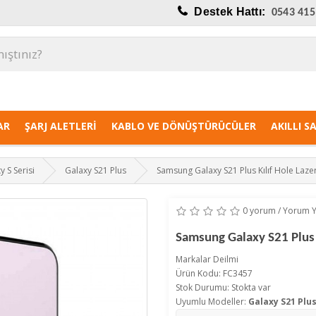
Destek Hattı:
0543 415
AR
ŞARJ ALETLERI
KABLO VE DÖNÜŞTÜRÜCÜLER
AKILLI S
y S Serisi
Galaxy S21 Plus
Samsung Galaxy S21 Plus Kılıf Hole Lazer
0 yorum
/
Yorum 
Samsung Galaxy S21 Plus 
Markalar
Deilmi
Ürün Kodu: FC3457
Stok Durumu: Stokta var
Uyumlu Modeller:
Galaxy S21 Plu