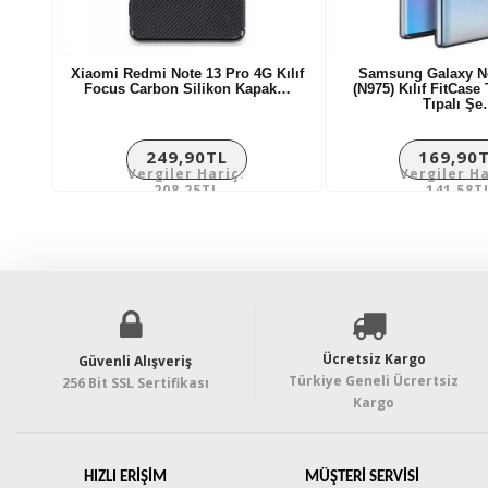
Xiaomi Redmi Note 13 Pro 4G Kılıf
Samsung Galaxy No
Focus Carbon Silikon Kapak…
(N975) Kılıf FitCas
Tıpalı Ş
249,90TL
169,90
Vergiler Hariç:
Vergiler Ha
208,25TL
141,58T
Ücretsiz Kargo
Güvenli Alışveriş
Türkiye Geneli Ücrertsiz
256 Bit SSL Sertifikası
Kargo
HIZLI ERIŞIM
MÜŞTERI SERVISI