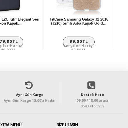
12C Kılıf Elegant Seri
FitCase Samsung Galaxy J2 2016
ikon Kapak…
(J210) Simli Arka Kapak Gold…
79,90TL
99,00TL
giler Hariç:
Vergiler Hariç:
149,92TL
82,50TL
Aynı Gün Kargo
Destek Hattı
Aynı Gün Kargo 15:00'a Kadar
09:00 / 18:00 arası
0543 415 5959
EXTRA MENÜ
BIZE ULAŞIN