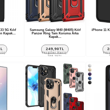
3 5G Kılıf
Samsung Galaxy M40 (M405) Kılıf
iPhone 11 Kı
kon Kapak…
Panzer Ring Tam Koruma Arka
Kapak…
TL
249,90TL
2
riç:
Vergiler Hariç:
Ver
L
208,25TL