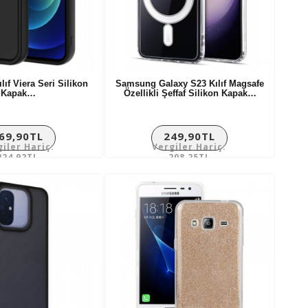
lıf Viera Seri Silikon
Samsung Galaxy S23 Kılıf Magsafe
Kapak…
Özellikli Şeffaf Silikon Kapak…
69,90TL
249,90TL
giler Hariç:
Vergiler Hariç:
224,92TL
208,25TL