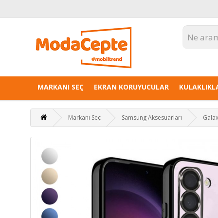
MARKANI SEÇ
EKRAN KORUYUCULAR
KULAKLIKL
Markanı Seç
Samsung Aksesuarları
Galax