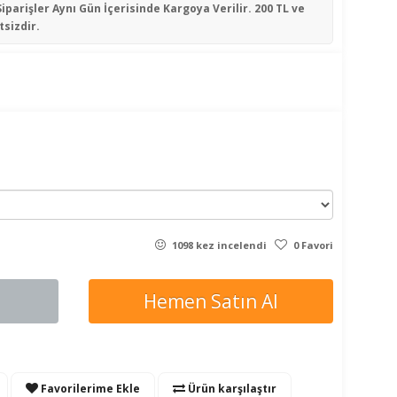
Siparişler
Aynı Gün İçerisinde
Kargoya Verilir. 200 TL ve
tsizdir.
1098 kez incelendi
0 Favori
Hemen Satın Al
Favorilerime Ekle
Ürün karşılaştır