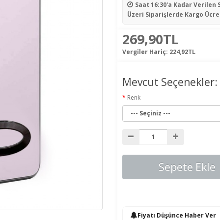
Saat 16:30'a Kadar Verilen 
Üzeri Siparişlerde Kargo Ücre
269,90TL
Vergiler Hariç:
224,92TL
Mevcut Seçenekler:
Renk
Sepete Ekle
Fiyatı Düşünce Haber Ver