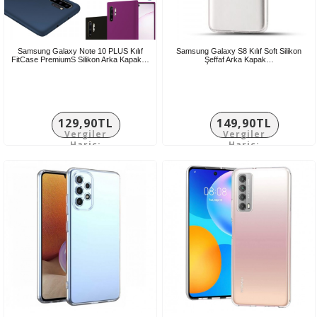
Samsung Galaxy Note 10 PLUS Kılıf
Samsung Galaxy S8 Kılıf Soft Silikon
FitCase PremiumS Silikon Arka Kapak…
Şeffaf Arka Kapak…
129,90TL
149,90TL
Vergiler
Vergiler
Hariç:
Hariç:
108,25TL
124,92TL