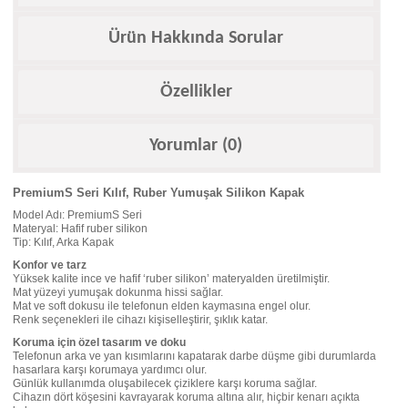
Ürün Hakkında Sorular
Özellikler
Yorumlar (0)
PremiumS Seri Kılıf, Ruber Yumuşak Silikon Kapak
Model Adı: PremiumS Seri
Materyal: Hafif ruber silikon
Tip: Kılıf, Arka Kapak
Konfor ve tarz
Yüksek kalite ince ve hafif ‘ruber silikon’ materyalden üretilmiştir.
Mat yüzeyi yumuşak dokunma hissi sağlar.
Mat ve soft dokusu ile telefonun elden kaymasına engel olur.
Renk seçenekleri ile cihazı kişiselleştirir, şıklık katar.
Koruma için özel tasarım ve doku
Telefonun arka ve yan kısımlarını kapatarak darbe düşme gibi durumlarda
hasarlara karşı korumaya yardımcı olur.
Günlük kullanımda oluşabilecek çiziklere karşı koruma sağlar.
Cihazın dört köşesini kavrayarak koruma altına alır, hiçbir kenarı açıkta