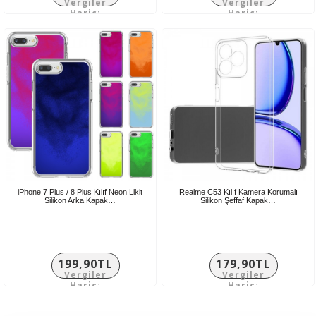
Vergiler
Vergiler
Hariç:
Hariç:
124,92TL
241,58TL
iPhone 7 Plus / 8 Plus Kılıf Neon Likit
Realme C53 Kılıf Kamera Korumalı
Silikon Arka Kapak…
Silikon Şeffaf Kapak…
199,90TL
179,90TL
Vergiler
Vergiler
Hariç:
Hariç:
166,58TL
149,92TL