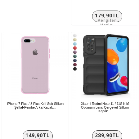
179,90TL
Vergiler
Hariç:
149,92TL
iPhone 7 Plus / 8 Plus Kılıf Soft Silikon
Xiaomi Redmi Note 11 / 11S Kılıf
Şeffaf-Pembe Arka Kapak…
Optimum Lens Çerçeveli Silikon
Kapak…
149,90TL
289,90TL