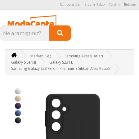
Kampanyalar
Sipariş Takip
Yardım
İletişim
Kategoriler
Markanı Seç
Samsung Aksesuarları
Galaxy S Serisi
Galaxy S23 FE
Samsung Galaxy S23 FE Kılıf PremiumS Silikon Arka Kapak