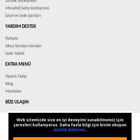
Gizlilik Sözleşmesi
Mesafeli Satış Sözleşmesi
İptal ve İade Şartları
YARDIM DESTEK
İletişim
Sıkça Sorulan Sorular
İade Talebi
EXTRA MENÜ
Sipariş Takip
Blog
Markalar
BIZE ULAŞIN
Çözüm Merkezimiz
Web sitemizde size en iyi deneyimi sunabilmemiz için
veya
çerezleri kullanıyoruz. Daha fazla bilgi için bizim okuyun
Gizlilik Bildirimi
.
Çağrı Merkezimizi arayın