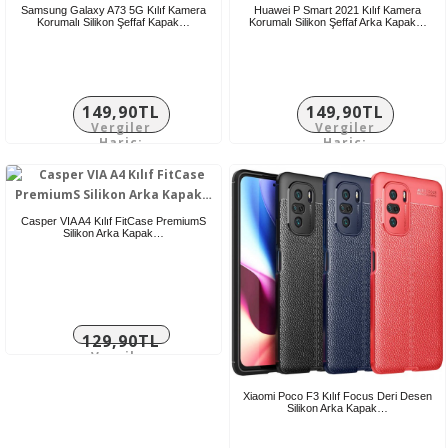
Samsung Galaxy A73 5G Kılıf Kamera
Huawei P Smart 2021 Kılıf Kamera
Korumalı Silikon Şeffaf Kapak…
Korumalı Silikon Şeffaf Arka Kapak…
149,90TL
149,90TL
Vergiler
Vergiler
Hariç:
Hariç:
124,92TL
124,92TL
Casper VIA A4 Kılıf FitCase PremiumS
Silikon Arka Kapak…
129,90TL
Vergiler
Hariç:
108,25TL
Xiaomi Poco F3 Kılıf Focus Deri Desen
Silikon Arka Kapak…