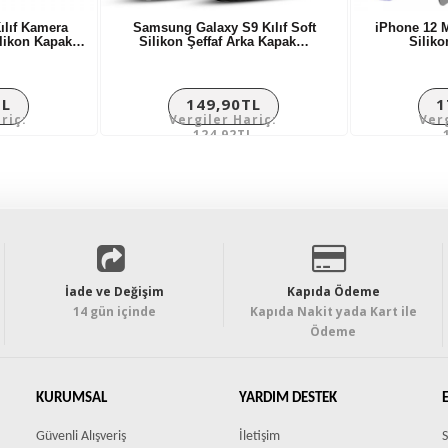
ılıf Kamera
Samsung Galaxy S9 Kılıf Soft
iPhone 12 Mi
likon Kapak…
Silikon Şeffaf Arka Kapak…
Silik
TL
149,90TL
1
riç:
Vergiler Hariç:
Ver
L
124,92TL
İade ve Değişim
Kapıda Ödeme
14 gün içinde
Kapıda Nakit yada Kart ile
Ödeme
KURUMSAL
YARDIM DESTEK
Güvenli Alışveriş
İletişim
S