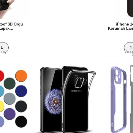
149,92TL
Roof 3D Örgü
iPhone 1
 Kapak…
Korumalı La
TL
1
riç:
Ver
L