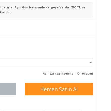
Siparişler
Aynı Gün İçerisinde
Kargoya Verilir. 200 TL ve
tsizdir.
1225 kez incelendi
0 Favori
Hemen Satın Al