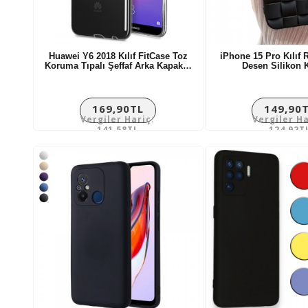
Huawei Y6 2018 Kılıf FitCase Toz
iPhone 15 Pro Kılıf 
Koruma Tıpalı Şeffaf Arka Kapak…
Desen Silikon
169,90TL
149,90
Vergiler Hariç:
Vergiler Ha
141,58TL
124,92T