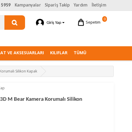
 5959
Kampanyalar
Sipariş Takip
Yardım
İletişim
0
Sepetim
Giriş Yap
AAT VE AKSESUARLARI
KILIFLAR
TÜMÜ
Korumalı Silikon Kapak
Yap
 3D M Bear Kamera Korumalı Silikon