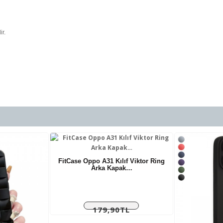
ir.
FitCase Oppo A31 Kılıf Viktor Ring
Arka Kapak…
179,90TL
Vergiler Hariç: