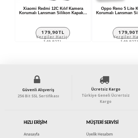
Xiaomi Redmi 12C Kılıf Kamera
Oppo Reno 5 Lite K
Korumalı Lansman Silikon Kapak…
Korumalı Lansman Si
179,90TL
179,90
Vergiler Hariç:
Vergiler Ha
149,92TL
149,92T
Ücretsiz Kargo
Güvenli Alışveriş
Türkiye Geneli Ücrertsiz
256 Bit SSL Sertifikası
Kargo
HIZLI ERIŞIM
MÜŞTERI SERVISI
Anasayfa
Üyelik Hesabım