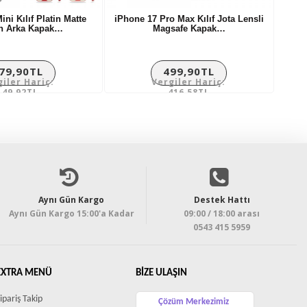
ni Kılıf Platin Matte
iPhone 17 Pro Max Kılıf Jota Lensli
on Arka Kapak…
Magsafe Kapak…
79,90TL
499,90TL
giler Hariç:
Vergiler Hariç:
149,92TL
416,58TL
Aynı Gün Kargo
Destek Hattı
Aynı Gün Kargo 15:00'a Kadar
09:00 / 18:00 arası
0543 415 5959
EXTRA MENÜ
BIZE ULAŞIN
ipariş Takip
Çözüm Merkezimiz