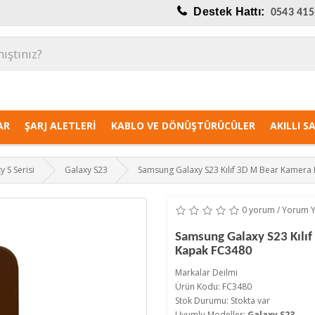
Destek Hattı:
0543 415
AR
ŞARJ ALETLERI
KABLO VE DÖNÜŞTÜRÜCÜLER
AKILLI S
y S Serisi
Galaxy S23
Samsung Galaxy S23 Kılıf 3D M Bear Kamera 
0 yorum
/
Yorum 
Samsung Galaxy S23 Kılıf
Kapak FC3480
Markalar
Deilmi
Ürün Kodu: FC3480
Stok Durumu: Stokta var
Uyumlu Modeller:
Galaxy S23