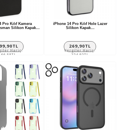
4 Pro Kılıf Kamera
iPhone 14 Pro Kılıf Hole Lazer
nsman Silikon Kapak…
Silikon Kapak…
99,90TL
269,90TL
giler Hariç:
Vergiler Hariç:
166,58TL
224,92TL