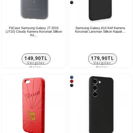
FitCase Samsung Galaxy J7 2016
Samsung Galaxy A14 Kılıf Kamera
(J710) Cloudy Kamera Korumalı Silikon
Korumalı Lansman Silikon Kapak…
Kıl…
149,90TL
179,90TL
Vergiler
Vergiler
Hariç:
Hariç:
124,92TL
149,92TL