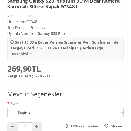
Samsung Galaxy S23 Plus Kılıf 3D M Bear Kamera
Korumalı Silikon Kapak FC3481
Markalar
Deilmi
Ürün Kodu: FC3481
Stok Durumu: Stokta var
Uyumlu Modeller:
Galaxy S23 Plus
Saat 16:30'a Kadar Verilen Siparişler
Aynı Gün İçerisinde
Kargoya Verilir. 200 TL ve Üzeri Siparişlerde Kargo
Ücretsizdir.
269,90TL
Vergiler Hariç:
224,92TL
Mevcut Seçenekler:
Renk
1130 kez incelendi
0 Favori