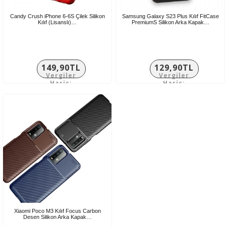
Candy Crush iPhone 6-6S Çilek Silikon
Samsung Galaxy S23 Plus Kılıf FitCase
Kılıf (Lisanslı)…
PremiumS Silikon Arka Kapak…
149,90TL
129,90TL
Vergiler
Vergiler
Hariç:
Hariç:
124,92TL
108,25TL
Xiaomi Poco M3 Kılıf Focus Carbon
Desen Silikon Arka Kapak…