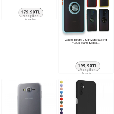
179,90TL
Vergiler
Hariç:
149,92TL
Xiaomi Redmi 9 Kılıf Montrea Ring
Yüzük Stantlı Kapak…
199,90TL
Vergiler
Hariç:
166,58TL