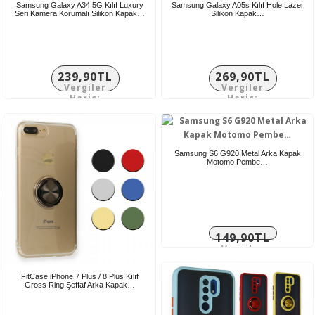
Samsung Galaxy A34 5G Kılıf Luxury
Samsung Galaxy A05s Kılıf Hole Lazer
Seri Kamera Korumalı Silikon Kapak…
Silikon Kapak…
239,90TL
269,90TL
Vergiler
Vergiler
Hariç:
Hariç:
199,92TL
224,92TL
Samsung S6 G920 Metal Arka Kapak
Motomo Pembe…
149,90TL
Vergiler
Hariç:
124,92TL
FitCase iPhone 7 Plus / 8 Plus Kılıf
Gross Ring Şeffaf Arka Kapak…