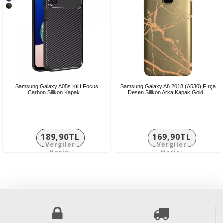
Samsung Galaxy A05s Kılıf Focus
Samsung Galaxy A8 2018 (A530) Fırça
Carbon Silikon Kapak…
Desen Silikon Arka Kapak Gold…
189,90TL
169,90TL
Vergiler
Vergiler
Hariç:
Hariç:
158,25TL
141,58TL