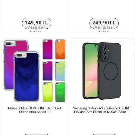
149,90TL
249,90TL
Vergiler
Vergiler
Hariç:
Hariç:
124,92TL
208,25TL
iPhone 7 Plus / 8 Plus Kılıf Neon Likit
Samsung Galaxy A36 / Galaxy A56 Kılıf
Silikon Arka Kapak…
FitCase Soft Premium M-Safe Siliko…