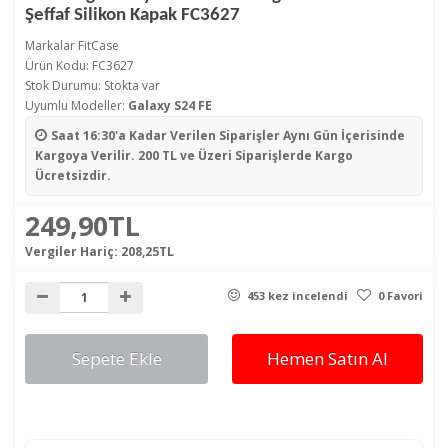
Şeffaf Silikon Kapak FC3627
Markalar
FitCase
Ürün Kodu: FC3627
Stok Durumu: Stokta var
Uyumlu Modeller:
Galaxy S24 FE
Saat 16:30'a Kadar Verilen Siparişler
Aynı Gün İçerisinde
Kargoya Verilir. 200 TL ve Üzeri Siparişlerde Kargo
Ücretsizdir.
249,90TL
Vergiler Hariç:
208,25TL
453 kez incelendi
0 Favori
Sepete Ekle
Hemen Satın Al