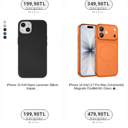
199,90TL
349,90TL
Vergiler
Vergiler
Hariç:
Hariç:
166,58TL
291,58TL
iPhone 15 Kılıf Nano Lansman Silikon
iPhone 16 Kılıf (17 Pro Max Görünümlü)
Kapak…
Magsafe Özellikli AG Glass �…
199,90TL
479,90TL
Vergiler
Vergiler
Hariç:
Hariç:
166,58TL
399,92TL