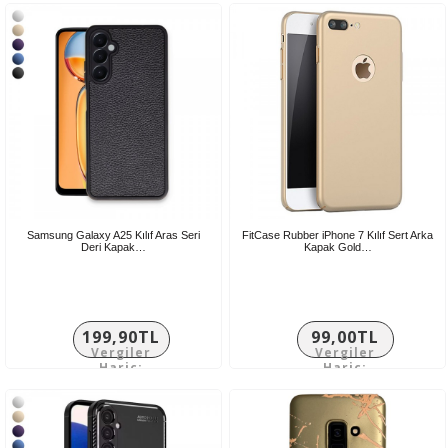
Samsung Galaxy A25 Kılıf Aras Seri
FitCase Rubber iPhone 7 Kılıf Sert Arka
Deri Kapak…
Kapak Gold…
199,90TL
99,00TL
Vergiler
Vergiler
Hariç:
Hariç:
166,58TL
82,50TL