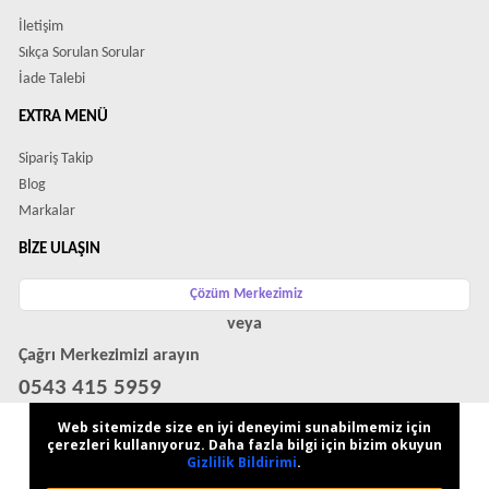
İletişim
Sıkça Sorulan Sorular
İade Talebi
EXTRA MENÜ
Sipariş Takip
Blog
Markalar
BIZE ULAŞIN
Çözüm Merkezimiz
veya
Çağrı Merkezimizi arayın
0543 415 5959
WhatsApp Destek Hattı
Web sitemizde size en iyi deneyimi sunabilmemiz için
çerezleri kullanıyoruz. Daha fazla bilgi için bizim okuyun
Gizlilik Bildirimi
.