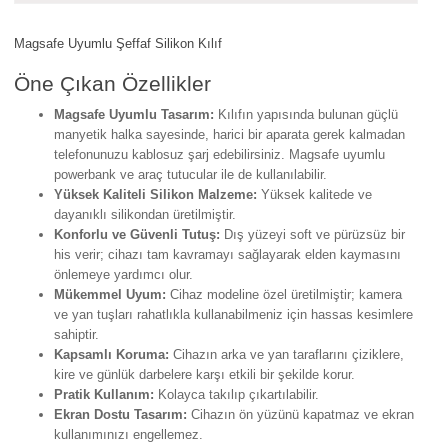
Magsafe Uyumlu Şeffaf Silikon Kılıf
Öne Çıkan Özellikler
Magsafe Uyumlu Tasarım:
Kılıfın yapısında bulunan güçlü
manyetik halka sayesinde, harici bir aparata gerek kalmadan
telefonunuzu kablosuz şarj edebilirsiniz. Magsafe uyumlu
powerbank ve araç tutucular ile de kullanılabilir.
Yüksek Kaliteli Silikon Malzeme:
Yüksek kalitede ve
dayanıklı silikondan üretilmiştir.
Konforlu ve Güvenli Tutuş:
Dış yüzeyi soft ve pürüzsüz bir
his verir; cihazı tam kavramayı sağlayarak elden kaymasını
önlemeye yardımcı olur.
Mükemmel Uyum:
Cihaz modeline özel üretilmiştir; kamera
ve yan tuşları rahatlıkla kullanabilmeniz için hassas kesimlere
sahiptir.
Kapsamlı Koruma:
Cihazın arka ve yan taraflarını çiziklere,
kire ve günlük darbelere karşı etkili bir şekilde korur.
Pratik Kullanım:
Kolayca takılıp çıkartılabilir.
Ekran Dostu Tasarım:
Cihazın ön yüzünü kapatmaz ve ekran
kullanımınızı engellemez.