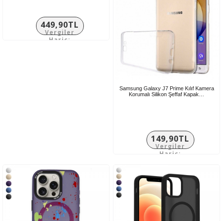
449,90TL
Vergiler
Hariç:
374,92TL
Samsung Galaxy J7 Prime Kılıf Kamera
Korumalı Silikon Şeffaf Kapak…
149,90TL
Vergiler
Hariç:
124,92TL