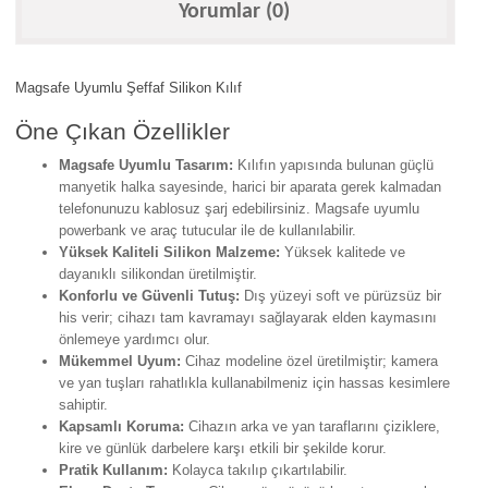
Yorumlar (0)
Magsafe Uyumlu Şeffaf Silikon Kılıf
Öne Çıkan Özellikler
Magsafe Uyumlu Tasarım:
Kılıfın yapısında bulunan güçlü
manyetik halka sayesinde, harici bir aparata gerek kalmadan
telefonunuzu kablosuz şarj edebilirsiniz. Magsafe uyumlu
powerbank ve araç tutucular ile de kullanılabilir.
Yüksek Kaliteli Silikon Malzeme:
Yüksek kalitede ve
dayanıklı silikondan üretilmiştir.
Konforlu ve Güvenli Tutuş:
Dış yüzeyi soft ve pürüzsüz bir
his verir; cihazı tam kavramayı sağlayarak elden kaymasını
önlemeye yardımcı olur.
Mükemmel Uyum:
Cihaz modeline özel üretilmiştir; kamera
ve yan tuşları rahatlıkla kullanabilmeniz için hassas kesimlere
sahiptir.
Kapsamlı Koruma:
Cihazın arka ve yan taraflarını çiziklere,
kire ve günlük darbelere karşı etkili bir şekilde korur.
Pratik Kullanım:
Kolayca takılıp çıkartılabilir.