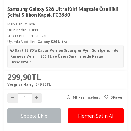
Samsung Galaxy S26 Ultra Kılıf Magsafe Özellikli
Şeffaf Silikon Kapak FC3880
Markalar
FitCase
Ürün Kodu: FC3880
Stok Durumu: Stokta var
Uyumlu Modeller:
Galaxy S26 Ultra
Saat 16:30'a Kadar Verilen Siparişler
Aynı Gün İçerisinde
Kargoya Verilir. 200 TL ve Üzeri Siparişlerde Kargo
Ücretsizdir.
299,90TL
Vergiler Hariç:
249,92TL
448 kez incelendi
0 Favori
Sepete Ekle
Hemen Satın Al