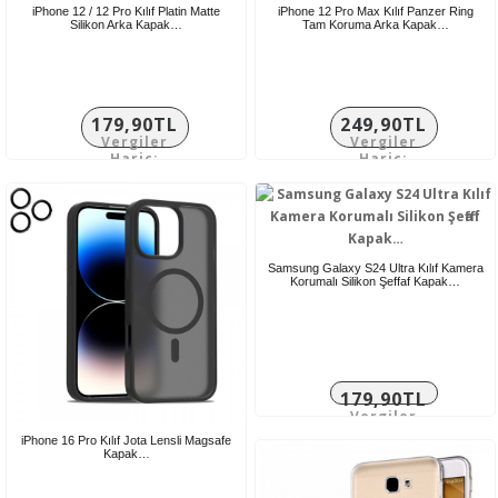
iPhone 12 / 12 Pro Kılıf Platin Matte
iPhone 12 Pro Max Kılıf Panzer Ring
Silikon Arka Kapak…
Tam Koruma Arka Kapak…
179,90TL
249,90TL
Vergiler
Vergiler
Hariç:
Hariç:
149,92TL
208,25TL
Samsung Galaxy S24 Ultra Kılıf Kamera
Korumalı Silikon Şeffaf Kapak…
179,90TL
Vergiler
Hariç:
iPhone 16 Pro Kılıf Jota Lensli Magsafe
149,92TL
Kapak…