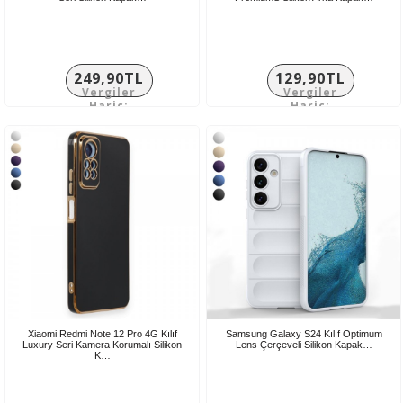
249,90TL
129,90TL
Vergiler
Vergiler
Hariç:
Hariç:
208,25TL
108,25TL
Xiaomi Redmi Note 12 Pro 4G Kılıf
Samsung Galaxy S24 Kılıf Optimum
Luxury Seri Kamera Korumalı Silikon
Lens Çerçeveli Silikon Kapak…
K…