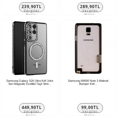
239,90TL
289,90TL
Vergiler
Vergiler
Hariç:
Hariç:
199,92TL
241,58TL
Samsung Galaxy S26 Ultra Kılıf Joke
Samsung N9000 Note 3 Walnutt
Seri Magsafe Özellikli Taşlı Siml…
Bumper Kılıf…
449,90TL
99,00TL
Vergiler
Vergiler
Hariç:
Hariç: