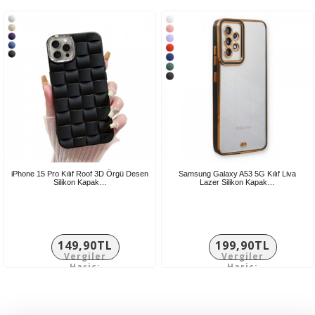
374,92TL
82,50TL
iPhone 15 Pro Kılıf Roof 3D Örgü Desen
Samsung Galaxy A53 5G Kılıf Liva
Silikon Kapak…
Lazer Silikon Kapak…
149,90TL
199,90TL
Vergiler
Vergiler
Hariç:
Hariç:
124,92TL
166,58TL