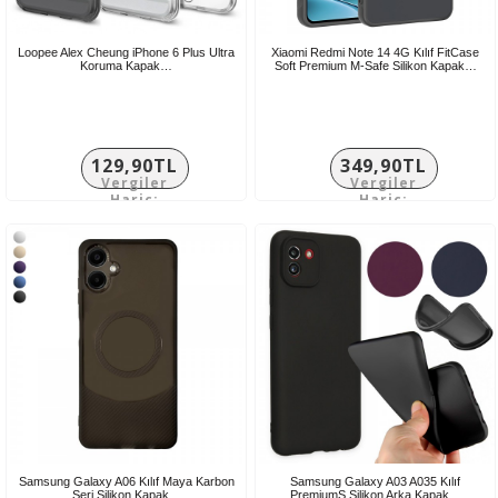
Loopee Alex Cheung iPhone 6 Plus Ultra
Xiaomi Redmi Note 14 4G Kılıf FitCase
Koruma Kapak…
Soft Premium M-Safe Silikon Kapak…
129,90TL
349,90TL
Vergiler
Vergiler
Hariç:
Hariç:
108,25TL
291,58TL
Samsung Galaxy A06 Kılıf Maya Karbon
Samsung Galaxy A03 A035 Kılıf
Seri Silikon Kapak…
PremiumS Silikon Arka Kapak…