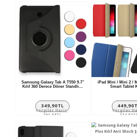
Samsung Galaxy Tab A T550 9.7"
iPad Mini / Mini 2 / 
Kılıf 360 Derece Döner Standlı…
Smart Tablet K
349,90TL
449,90
Vergiler Hariç:
Vergiler Ha
291,58TL
374,92T