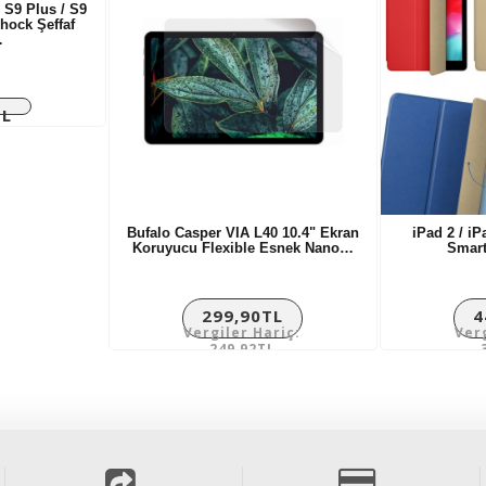
S9 Plus / S9
Shock Şeffaf
…
TL
riç:
L
Bufalo Casper VIA L40 10.4" Ekran
iPad 2 / iP
Koruyucu Flexible Esnek Nano…
Smart
299,90TL
4
Vergiler Hariç:
Ver
249,92TL