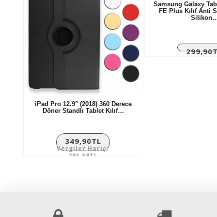
Samsung Galaxy Tab 
FE Plus Kılıf Anti 
Silikon
299,90
Vergiler Ha
249,92T
iPad Pro 12.9" (2018) 360 Derece
Döner Standlı Tablet Kılıf…
349,90TL
Vergiler Hariç:
291,58TL