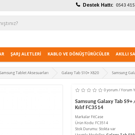
Destek Hattı:
0543 415
AR
ŞARJ ALETLERI
KABLO VE DÖNÜŞTÜRÜCÜLER
AKILLI S
Samsung Tablet Aksesuarları
Galaxy Tab S10+ X820
Samsung Galaxy
0 yorum
/
Yorum 
Samsung Galaxy Tab S9+ / 
Kılıf FC3514
Markalar
FitCase
Ürün Kodu: FC3514
Stok Durumu: Stokta var
Uyumlu Modeller:
Galaxy Tab S10