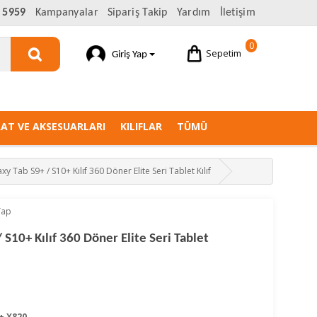
 5959
Kampanyalar
Sipariş Takip
Yardım
İletişim
0
Sepetim
Giriş Yap
AAT VE AKSESUARLARI
KILIFLAR
TÜMÜ
 Tab S9+ / S10+ Kılıf 360 Döner Elite Seri Tablet Kılıf
Yap
S10+ Kılıf 360 Döner Elite Seri Tablet
+ X820