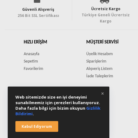
Ücretsiz Kargo
Güvenli Alışveriş
Türkiye Geneli Ücrertsiz
256 Bit SSL Sertifikası
Kargo
HIZLI ERIŞIM
MÜŞTERI SERVISI
Anasayfa
Üyelik Hesabım
Sepetim
Siparişlerim
Favorilerim
Alışveriş Listem
İade Taleplerim
×
Web sitemizde size en iyi deneyimi
sunabilmemiz için çerezleri kullanıyoruz.
Daha fazla bilgi için bizim okuyun
Gizlilik
Bildirimi
.
Kabul Ediyorum