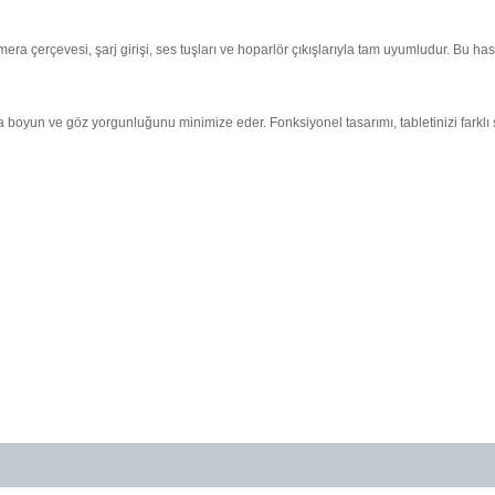
amera çerçevesi, şarj girişi, ses tuşları ve hoparlör çıkışlarıyla tam uyumludur. Bu 
rda boyun ve göz yorgunluğunu minimize eder. Fonksiyonel tasarımı, tabletinizi fark