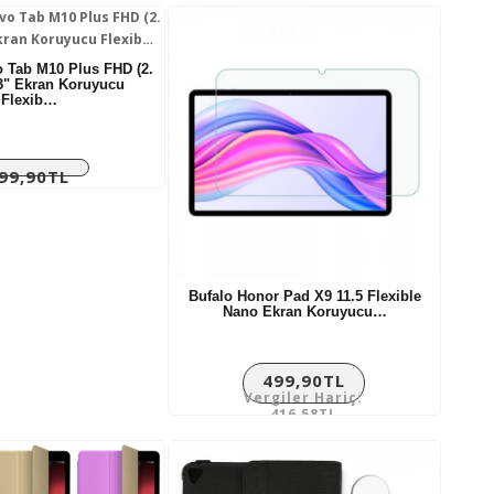
 Tab M10 Plus FHD (2.
.3" Ekran Koruyucu
Flexib…
99,90TL
giler Hariç:
333,25TL
Bufalo Honor Pad X9 11.5 Flexible
Nano Ekran Koruyucu…
499,90TL
Vergiler Hariç:
416,58TL