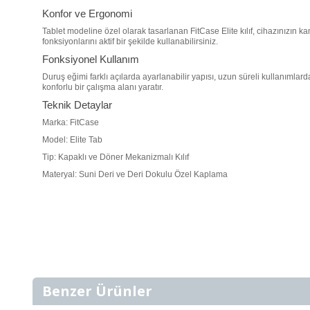
Konfor ve Ergonomi
Tablet modeline özel olarak tasarlanan FitCase Elite kılıf, cihazınızın k
fonksiyonlarını aktif bir şekilde kullanabilirsiniz.
Fonksiyonel Kullanım
Duruş eğimi farklı açılarda ayarlanabilir yapısı, uzun süreli kullanımla
konforlu bir çalışma alanı yaratır.
Teknik Detaylar
Marka: FitCase
Model: Elite Tab
Tip: Kapaklı ve Döner Mekanizmalı Kılıf
Materyal: Suni Deri ve Deri Dokulu Özel Kaplama
Benzer Ürünler