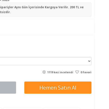
Siparişler
Aynı Gün İçerisinde
Kargoya Verilir. 200 TL ve
tsizdir.
1119 kez incelendi
0 Favori
Hemen Satın Al