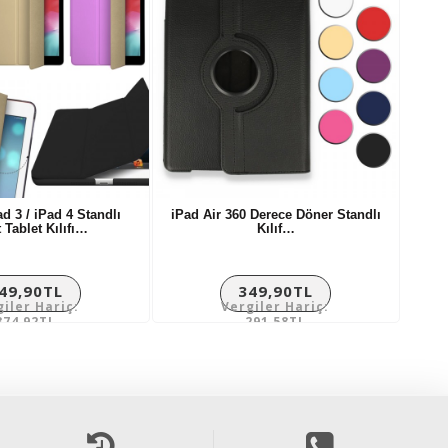
ad 3 / iPad 4 Standlı
iPad Air 360 Derece Döner Standlı
 Tablet Kılıfı…
Kılıf…
49,90TL
349,90TL
giler Hariç:
Vergiler Hariç:
374,92TL
291,58TL