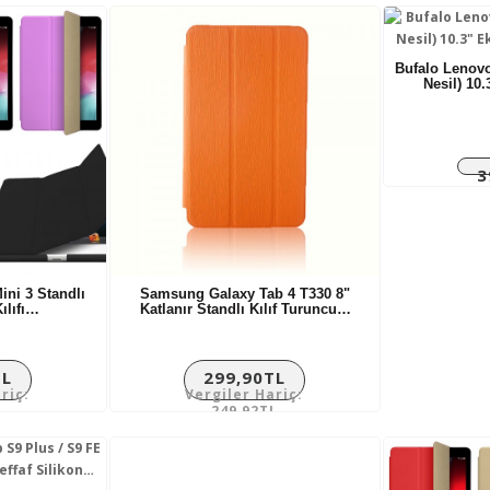
Bufalo Lenovo
Nesil) 10
3
Ver
Mini 3 Standlı
Samsung Galaxy Tab 4 T330 8"
ılıfı…
Katlanır Standlı Kılıf Turuncu…
TL
299,90TL
riç:
Vergiler Hariç:
L
249,92TL