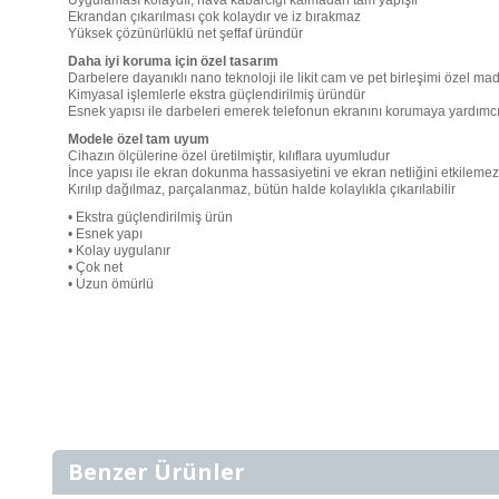
Uygulaması kolaydır, hava kabarcığı kalmadan tam yapışır
Ekrandan çıkarılması çok kolaydır ve iz bırakmaz
Yüksek çözünürlüklü net şeffaf üründür
Daha iyi koruma için özel tasarım
Darbelere dayanıklı nano teknoloji ile likit cam ve pet birleşimi özel ma
Kimyasal işlemlerle ekstra güçlendirilmiş üründür
Esnek yapısı ile darbeleri emerek telefonun ekranını korumaya yardımcı
Modele özel tam uyum
Cihazın ölçülerine özel üretilmiştir, kılıflara uyumludur
İnce yapısı ile ekran dokunma hassasiyetini ve ekran netliğini etkilemez
Kırılıp dağılmaz, parçalanmaz, bütün halde kolaylıkla çıkarılabilir
• Ekstra güçlendirilmiş ürün
• Esnek yapı
• Kolay uygulanır
• Çok net
• Uzun ömürlü
Benzer Ürünler