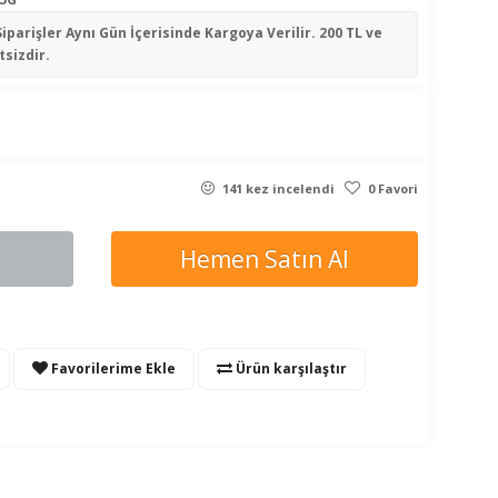
Siparişler
Aynı Gün İçerisinde
Kargoya Verilir. 200 TL ve
tsizdir.
141 kez incelendi
0 Favori
Hemen Satın Al
Favorilerime Ekle
Ürün karşılaştır