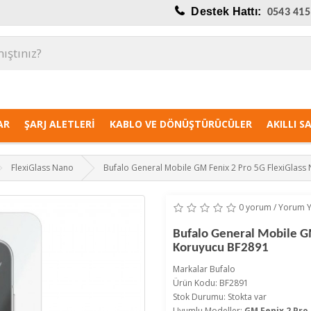
Destek Hattı:
0543 415
AR
ŞARJ ALETLERI
KABLO VE DÖNÜŞTÜRÜCÜLER
AKILLI S
FlexiGlass Nano
Bufalo General Mobile GM Fenix 2 Pro 5G FlexiGlass
0 yorum
/
Yorum 
Bufalo General Mobile G
Koruyucu BF2891
Markalar
Bufalo
Ürün Kodu: BF2891
Stok Durumu: Stokta var
Uyumlu Modeller:
GM Fenix 2 Pro