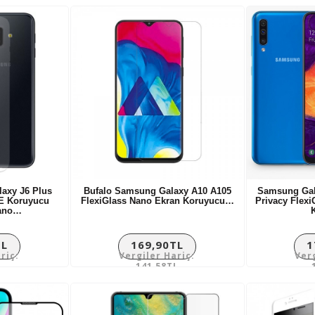
axy J6 Plus
Bufalo Samsung Galaxy A10 A105
Samsung Gala
E Koruyucu
FlexiGlass Nano Ekran Koruyucu…
Privacy Flex
Nano…
TL
169,90TL
1
riç:
Vergiler Hariç:
Ver
L
141,58TL