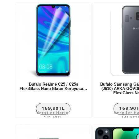
Bufalo Realme C25 / C25s
Bufalo Samsung Gal
FlexiGlass Nano Ekran Koruyucu…
(J610) ARKA GÖVD
FlexiGlass 
169,90TL
169,90
Vergiler Hariç:
Vergiler Ha
141,58TL
141,58T