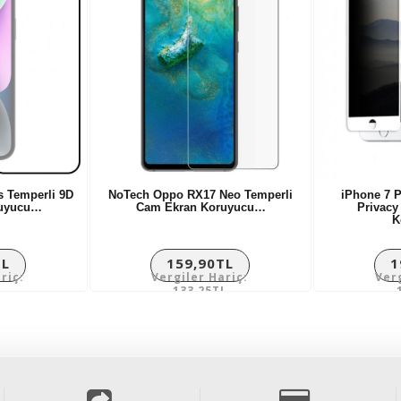
s Temperli 9D
NoTech Oppo RX17 Neo Temperli
iPhone 7 P
ruyucu…
Cam Ekran Koruyucu…
Privacy
K
TL
159,90TL
1
riç:
Vergiler Hariç:
Ver
L
133,25TL