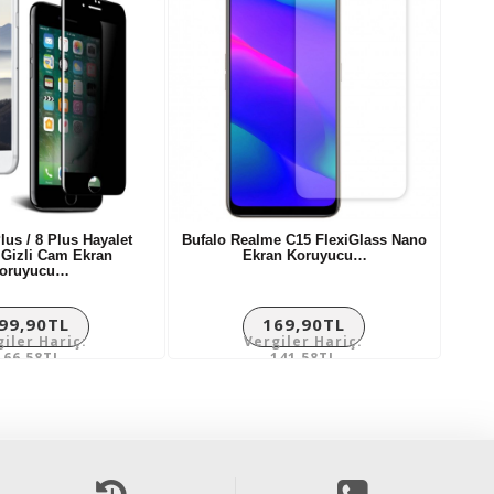
lus / 8 Plus Hayalet
Bufalo Realme C15 FlexiGlass Nano
 Gizli Cam Ekran
Ekran Koruyucu…
oruyucu…
99,90TL
169,90TL
giler Hariç:
Vergiler Hariç:
166,58TL
141,58TL