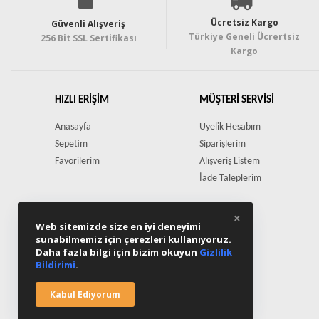
Ücretsiz Kargo
Güvenli Alışveriş
Türkiye Geneli Ücrertsiz
256 Bit SSL Sertifikası
Kargo
HIZLI ERIŞIM
MÜŞTERI SERVISI
Anasayfa
Üyelik Hesabım
Sepetim
Siparişlerim
Favorilerim
Alışveriş Listem
İade Taleplerim
×
Web sitemizde size en iyi deneyimi
sunabilmemiz için çerezleri kullanıyoruz.
Daha fazla bilgi için bizim okuyun
Gizlilik
Bildirimi
.
Kabul Ediyorum