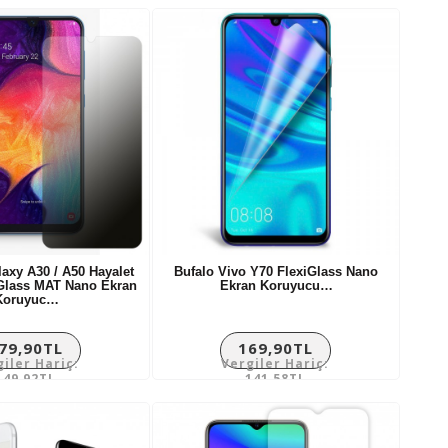
xy A30 / A50 Hayalet
Bufalo Vivo Y70 FlexiGlass Nano
iGlass MAT Nano Ekran
Ekran Koruyucu…
Koruyuc…
79,90TL
169,90TL
giler Hariç:
Vergiler Hariç:
149,92TL
141,58TL