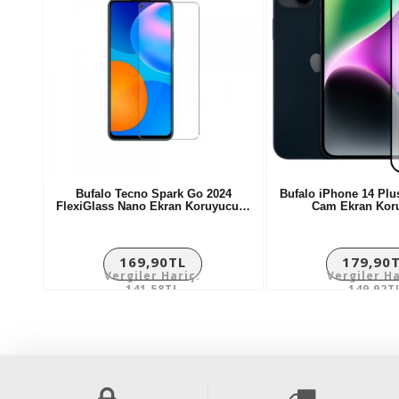
Bufalo Tecno Spark Go 2024
Bufalo iPhone 14 Plu
FlexiGlass Nano Ekran Koruyucu…
Cam Ekran Ko
169,90TL
179,90
Vergiler Hariç:
Vergiler Ha
141,58TL
149,92T