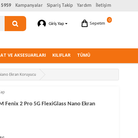
 5959
Kampanyalar
Sipariş Takip
Yardım
İletişim
0
Sepetim
Giriş Yap
AAT VE AKSESUARLARI
KILIFLAR
TÜMÜ
 Nano Ekran Koruyucu
Yap
M Fenix 2 Pro 5G FlexiGlass Nano Ekran
 5G