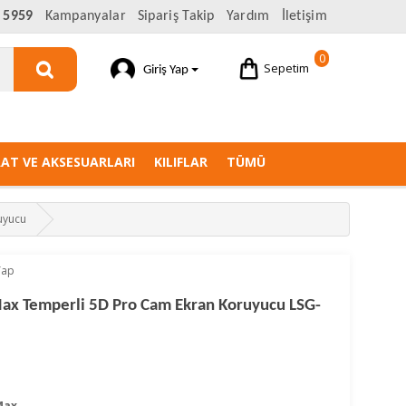
 5959
Kampanyalar
Sipariş Takip
Yardım
İletişim
0
Sepetim
Giriş Yap
AAT VE AKSESUARLARI
KILIFLAR
TÜMÜ
uyucu
Yap
Max Temperli 5D Pro Cam Ekran Koruyucu LSG-
Max