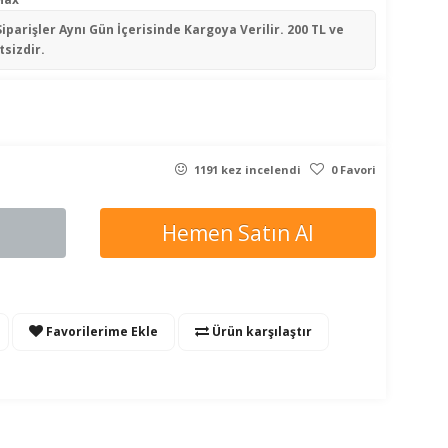
Siparişler
Aynı Gün İçerisinde
Kargoya Verilir. 200 TL ve
tsizdir.
1191 kez incelendi
0 Favori
Hemen Satın Al
Favorilerime Ekle
Ürün karşılaştır