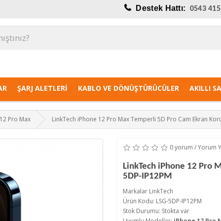
Destek Hattı:
0543 415
AR
ŞARJ ALETLERI
KABLO VE DÖNÜŞTÜRÜCÜLER
AKILLI S
 12 Pro Max
LinkTech iPhone 12 Pro Max Temperli 5D Pro Cam Ekran Kor
0 yorum
/
Yorum 
LinkTech iPhone 12 Pro 
5DP-IP12PM
Markalar
LinkTech
Ürün Kodu: LSG-5DP-IP12PM
Stok Durumu: Stokta var
Uyumlu Modeller:
iPhone 12 Pro 