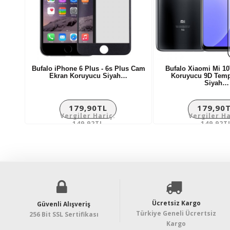
Bufalo iPhone 6 Plus - 6s Plus Cam
Bufalo Xiaomi Mi 10
Ekran Koruyucu Siyah…
Koruyucu 9D Temp
Siyah…
179,90TL
179,90
Vergiler Hariç:
Vergiler Ha
149,92TL
149,92T
Ücretsiz Kargo
Güvenli Alışveriş
Türkiye Geneli Ücrertsiz
256 Bit SSL Sertifikası
Kargo