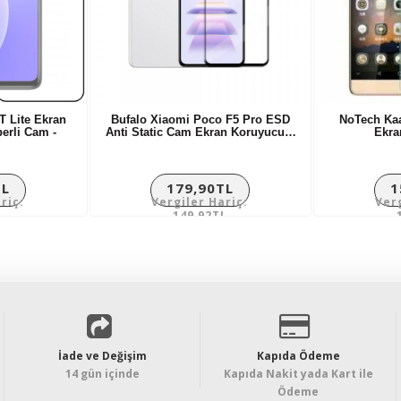
T Lite Ekran
Bufalo Xiaomi Poco F5 Pro ESD
NoTech Ka
erli Cam -
Anti Static Cam Ekran Koruyucu…
Ekra
TL
179,90TL
1
riç:
Vergiler Hariç:
Ver
L
149,92TL
İade ve Değişim
Kapıda Ödeme
14 gün içinde
Kapıda Nakit yada Kart ile
Ödeme