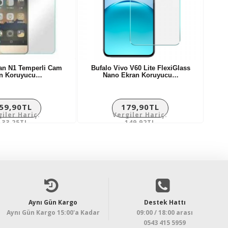
an N1 Temperli Cam
Bufalo Vivo V60 Lite FlexiGlass
n Koruyucu…
Nano Ekran Koruyucu…
59,90TL
179,90TL
giler Hariç:
Vergiler Hariç:
133,25TL
149,92TL
Aynı Gün Kargo
Destek Hattı
Aynı Gün Kargo 15:00'a Kadar
09:00 / 18:00 arası
0543 415 5959