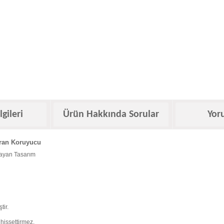
lgileri
Ürün Hakkında Sorular
Yor
ran Koruyucu
layan Tasarım
tir.
 hissettirmez.