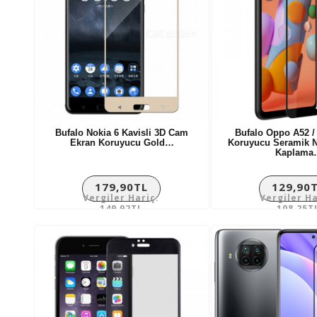
Bufalo Nokia 6 Kavisli 3D Cam
Bufalo Oppo A52 /
Ekran Koruyucu Gold…
Koruyucu Seramik 
Kaplama
179,90TL
129,90
Vergiler Hariç:
Vergiler Ha
149,92TL
108,25T