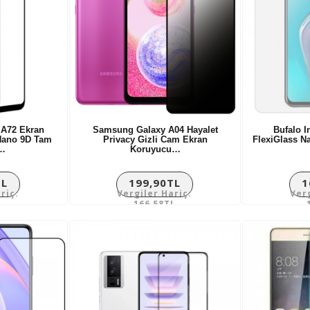
 A72 Ekran
Samsung Galaxy A04 Hayalet
Bufalo I
Nano 9D Tam
Privacy Gizli Cam Ekran
FlexiGlass 
…
Koruyucu…
TL
199,90TL
1
riç:
Vergiler Hariç:
Ver
L
166,58TL