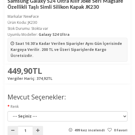
Samsung Galaxy S24 Ultra Kılıf Joke Seri Magsafe
Özellikli Taşlı Simli Silikon Kapak JK230
Markalar
NewFace
Ürün Kodu: JK230
Stok Durumu: Stokta var
Uyumlu Modeller:
Galaxy S24 Ultra
Saat 16:30'a Kadar Verilen Siparişler
Aynı Gün İçerisinde
Kargoya Verilir. 200 TL ve Üzeri Siparişlerde Kargo
Ücretsizdir.
449,90TL
Vergiler Hariç:
374,92TL
Mevcut Seçenekler:
Renk
499 kez incelendi
0 Favori