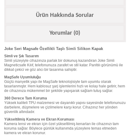
Ürün Hakkında Sorular
Yorumlar (0)
Joke Seri Magsafe Özellikli Taşlı Simli Silikon Kapak
Simli ve Şık Tasarım
Simli yüzeyiyle cihazınıza parlak bir dokunuş kazandıran Joke Simli
Magneticsafe Kılıf, telefonunuza zarafet ve stil katar. Parıltılı görünümü ile
dikkat çekici ve göz alıcı bir tasarıma sahiptir.
MagSafe Uyumluluğu
Güçlü manyetik yapı ile MagSafe teknolojisiyle tam uyumlu olarak
tasarlanmıştır. Hem kablosuz şarj işlemlerini hızlı ve kolay hale getirir, hem
de cihazınıza mükemmel bir şekilde yapışarak sağlam tutuş sağlar.
360 Derece Tam Koruma
Yüksek kaliteli TPU malzemesi ve dayanıklı yapısı sayesinde telefonunuzu
darbelere, düşmelere ve çizilmelere karşı korur. Cihazınız her yönden
güvenlik altındadır.
Yükseltilmiş Kamera ve Ekran Koruması
Kamera lensi ve ekran için özel yükseltilmiş kenarları ile cihazınızı tam
koruma sağlar. Böylece günlük kullanımda yüzeylere temas etmeden
kamera ve ekran korunur.