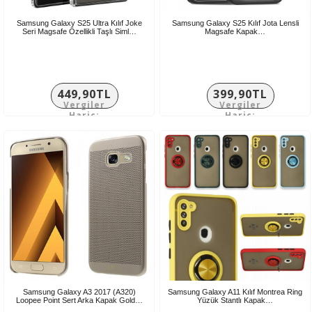
Samsung Galaxy S25 Ultra Kılıf Joke
Samsung Galaxy S25 Kılıf Jota Lensli
Seri Magsafe Özellikli Taşlı Siml…
Magsafe Kapak…
449,90TL
399,90TL
Vergiler
Vergiler
Hariç:
Hariç:
374,92TL
333,25TL
Samsung Galaxy A3 2017 (A320)
Samsung Galaxy A11 Kılıf Montrea Ring
Loopee Point Sert Arka Kapak Gold…
Yüzük Stantlı Kapak…