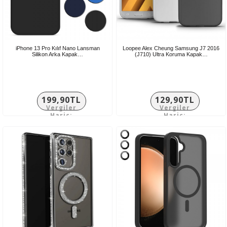
iPhone 13 Pro Kılıf Nano Lansman
Loopee Alex Cheung Samsung J7 2016
Silikon Arka Kapak…
(J710) Ultra Koruma Kapak…
199,90TL
129,90TL
Vergiler
Vergiler
Hariç:
Hariç:
166,58TL
108,25TL