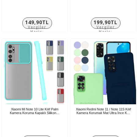
149,90TL
199,90TL
Vergiler
Vergiler
Hariç:
Hariç:
124,92TL
166,58TL
Xiaomi Mi Note 10 Lite Kılıf Palm
Xiaomi Redmi Note 11 / Note 11S Kılıf
Kamera Koruma Kapaklı Silikon…
Kamera Korumalı Mat Ultra İnce K…