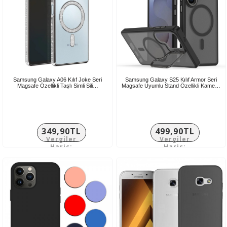
Samsung Galaxy A06 Kılıf Joke Seri
Samsung Galaxy S25 Kılıf Armor Seri
Magsafe Özellikli Taşlı Simli Sili…
Magsafe Uyumlu Stand Özellikli Kame…
349,90TL
499,90TL
Vergiler
Vergiler
Hariç:
Hariç:
291,58TL
416,58TL