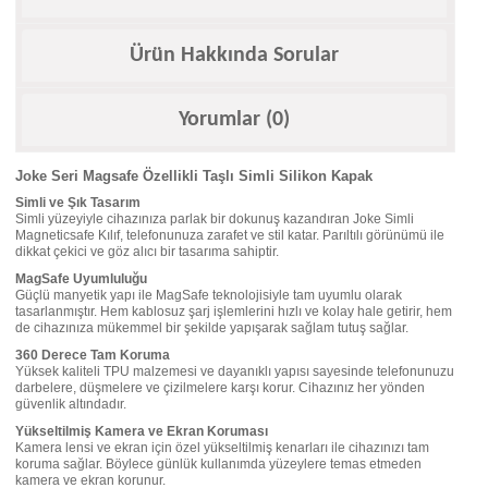
Ürün Hakkında Sorular
Yorumlar (0)
Joke Seri Magsafe Özellikli Taşlı Simli Silikon Kapak
Simli ve Şık Tasarım
Simli yüzeyiyle cihazınıza parlak bir dokunuş kazandıran Joke Simli
Magneticsafe Kılıf, telefonunuza zarafet ve stil katar. Parıltılı görünümü ile
dikkat çekici ve göz alıcı bir tasarıma sahiptir.
MagSafe Uyumluluğu
Güçlü manyetik yapı ile MagSafe teknolojisiyle tam uyumlu olarak
tasarlanmıştır. Hem kablosuz şarj işlemlerini hızlı ve kolay hale getirir, hem
de cihazınıza mükemmel bir şekilde yapışarak sağlam tutuş sağlar.
360 Derece Tam Koruma
Yüksek kaliteli TPU malzemesi ve dayanıklı yapısı sayesinde telefonunuzu
darbelere, düşmelere ve çizilmelere karşı korur. Cihazınız her yönden
güvenlik altındadır.
Yükseltilmiş Kamera ve Ekran Koruması
Kamera lensi ve ekran için özel yükseltilmiş kenarları ile cihazınızı tam
koruma sağlar. Böylece günlük kullanımda yüzeylere temas etmeden
kamera ve ekran korunur.