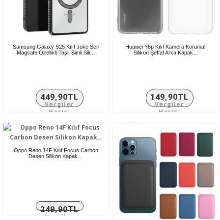
Samsung Galaxy S25 Kılıf Joke Seri
Huawei Y6p Kılıf Kamera Korumalı
Magsafe Özellikli Taşlı Simli Sili…
Silikon Şeffaf Arka Kapak…
449,90TL
149,90TL
Vergiler
Vergiler
Hariç:
Hariç:
374,92TL
124,92TL
Oppo Reno 14F Kılıf Focus Carbon
Desen Silikon Kapak…
249,90TL
Vergiler