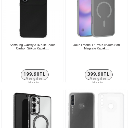
Samsung Galaxy A16 Kılıf Focus
Joko iPhone 17 Pro Kılıf Jota Seri
Carbon Silikon Kapak…
Magsafe Kapak…
199,90TL
399,90TL
Vergiler
Vergiler
Hariç:
Hariç:
166,58TL
333,25TL