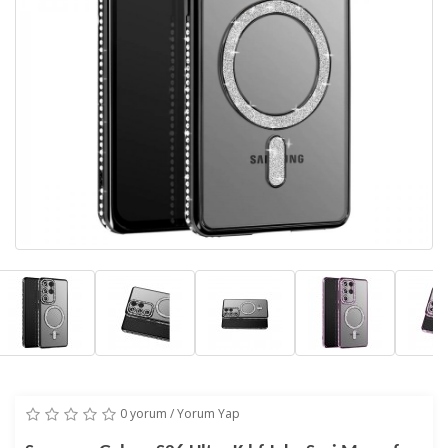
0 yorum
/
Yorum Yap