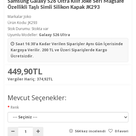
Samsung Galaxy S26 Ultra Kılıf Joke Seri Magsafe
Özellikli Taşlı Simli Silikon Kapak JK293
Markalar
Joko
Ürün Kodu: JK293
Stok Durumu: Stokta var
Uyumlu Modeller:
Galaxy S26 Ultra
Saat 16:30'a Kadar Verilen Siparişler
Aynı Gün İçerisinde
Kargoya Verilir. 200 TL ve Üzeri Siparişlerde Kargo
Ücretsizdir.
449,90TL
Vergiler Hariç:
374,92TL
Mevcut Seçenekler:
Renk
564 kez incelendi
0 Favori