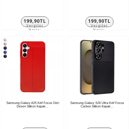
199,90TL
199,90TL
Vergiler
Vergiler
Hariç:
Hariç:
166,58TL
166,58TL
Samsung Galaxy A25 Kılıf Focus Deri
Samsung Galaxy S26 Ultra Kılıf Focus
Desen Silikon Kapak…
Carbon Silikon Kapak…